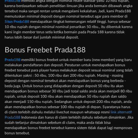
Prada188
memiliki angka dengan nominal relatif standar yaitu 10 ribu rupiah,
karena berdasarkan sebuah penelitian ilmuan jika anda bermain dibawah angka
tersebut maka sangat rentan untuk mengalami kekalahan. Jadi, kami Prada188
memutuskan minimal deposit dengan nominal tersebut agar para member di
Situs Prada188
mendapatkan tingkat kemenangan relatif tinggi. hanya sebesar
10 ribu rupiah dengan minimal nominal penarikan 50 ribu., itu dibentuk karena
kami ingin member terus setia ketika bermain pada Prada 188 karena tidak
harus lebih besar dari jumlah minimal deposit.
Bonus Freebet Prada188
Prada188
memiliki bonus freebet untuk member baru (new member) yang baru
melakukan pendaftaran dan deposit. Peraturan untuk mendapatkan bonus
freebet tersebut para player harus melakukan deposit sesuai nominal yang telah
ditentukan yakni : 50 ribu, 100 ribu dan 200 ribu rupiah. Masing - masing
deposit dengan nominal tersebut akan mendapatkan bonus yang berbeda -
beda juga. Untuk bonus yang didapatkan dengan deposit 50 ribu itu akan
mendapatkan bonus sebesar 30 ribu jadi total saldo anda akan menjadi 80 ribu
rupiah, untuk deposit 100 ribu akan mendapatkan 50 ribu rupiah dan saldo
akan menjadi 150 ribu rupiah. Sedangkan untuk deposit 200 ribu rupiah, anda
akan mendapatkan bonus sebesar 100 ribu rupiah di depan. Syaratanya harus
di claim terlebih dahulu melalui livechat maupun whatsapp resmi
link alternatif
Prada188
Indonesia dan harus di claim terlebih dahulu sebelum dimainkan. Jika
sudah terlanjur dimainkan sebelum di claim, maka anda tidak bisa
mendapatkan bonus freebet tersebut karena sistem tidak dapat lagi memproses
bonus tersebut.