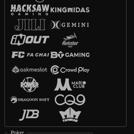
Poker