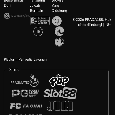
Bersertifikasi
Tanggung
Browser
Dari
Jawab
Yang
Bermain
Didukung
©2026 PRADA188. Hak
cipta dilindungi | 18+
Platform Penyedia Layanan
Slots