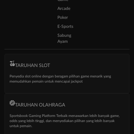
Arcade
Poker
E-Sports
Sabung
Ayam
TARUHAN SLOT
Penyedia slot online dengan beragam pilihan game menarik yang
memudahkan pemain untuk mencapai jackpot
TARUHAN OLAHRAGA
Sportsbook Gaming Platform Terbaik menawarkan lebih banyak game,
odds yang lebih tinggi, dan menyediakan pilihan yang lebih banyak
untuk pemain.