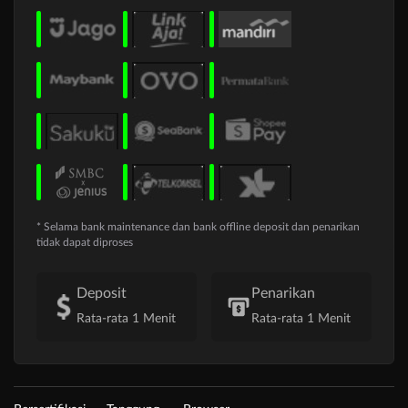
* Selama bank maintenance dan bank offline deposit dan penarikan
tidak dapat diproses
Deposit
Penarikan
Rata-rata 1 Menit
Rata-rata 1 Menit